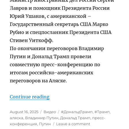
Лавров и помощник Президента России
Юрий Ушаков, с американской –
Государственный секретарь США Марко
Рубио и спецпосланник Президента США
Стивен Уиткофф.
По окончании переговоров Владимир
Путин и Дональд Трамп провели
совместную пресс-конференцию по
итогам российско-американских
переговоров на Аляске.
“Президенты США и РФ Трамп и 
Continue reading
Posted
Categories
Tags
August 16, 2025
Видео
#ДональдТрамп
,
#Трамп
,
on
аляска
,
Владимир Путин
,
Дональд Трамп
,
пресс-
on
конференция
,
Путин
Leave a comment