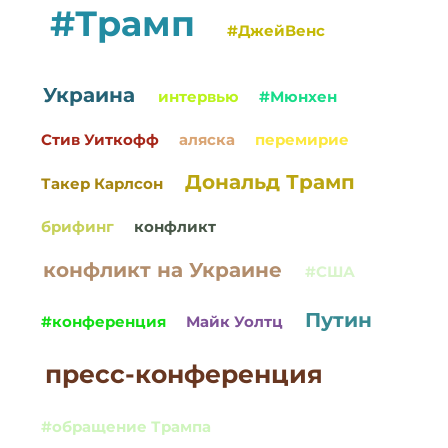
#Трамп
#ДжейВенс
Украина
интервью
#Мюнхен
Стив Уиткофф
аляска
перемирие
Дональд Трамп
Такер Карлсон
брифинг
конфликт
конфликт на Украине
#США
Путин
#конференция
Майк Уолтц
пресс-конференция
#обращение Трампа